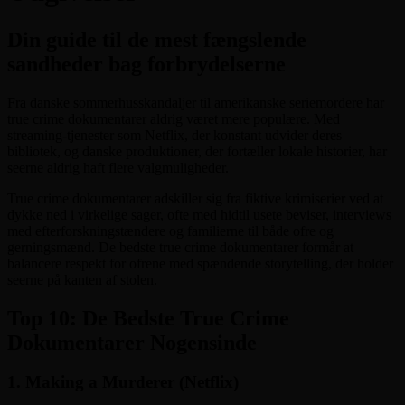
Din guide til de mest fængslende
sandheder bag forbrydelserne
Fra danske sommerhusskandaljer til amerikanske seriemordere har
true crime dokumentarer aldrig været mere populære. Med
streaming-tjenester som Netflix, der konstant udvider deres
bibliotek, og danske produktioner, der fortæller lokale historier, har
seerne aldrig haft flere valgmuligheder.
True crime dokumentarer adskiller sig fra fiktive krimiserier ved at
dykke ned i virkelige sager, ofte med hidtil usete beviser, interviews
med efterforskningstændere og familierne til både ofre og
gerningsmænd. De bedste true crime dokumentarer formår at
balancere respekt for ofrene med spændende storytelling, der holder
seerne på kanten af stolen.
Top 10: De Bedste True Crime
Dokumentarer Nogensinde
1. Making a Murderer (Netflix)