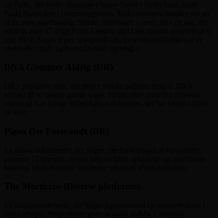
og Paula, der nyder feriedage i Nørre Nebel i Vestjylland, indtil
Paula findes død i swimmingpoolen. Dokumentaren handler om en
af de mest usædvanlige britiske drabssager i nyere tid – en sag, der
startede med 47-årige Paula Leesons død i det danske sommerhus 6.
juni 2017. Sagen rejser spørgsmål om, hvorvidt dødsfaldet var et
uheld eller drab, og hvem Donald egentlig er.
DNA Glemmer Aldrig (DR)
DR’s populære serie, der følger danske politiets brug af DNA-
beviser til at opklare gamle sager. Serien viser, hvordan moderne
teknologi kan bringe retfærdighed til familier, der har ventet i årtier
på svar.
Pigen Der Forsvandt (DR)
En dansk dokumentar, der følger efterforskningen af forsvundne
personer i Danmark. Serien belyser både opklarede og uopklarede
sager og viser, hvordan familierne påvirkes af usikkerheden.
The Mortician (Diverse platforme)
En fascinerende serie, der følger ligsynsmænd og retsmedicinere i
deres arbejde. Programmet giver et unikt indblik i, hvordan