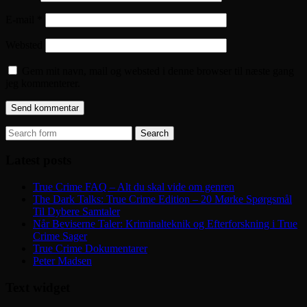
E-mail
*
Websted
Gem mit navn, mail og websted i denne browser til næste gang
jeg kommenterer.
Search
for:
Latest posts
True Crime FAQ – Alt du skal vide om genren
The Dark Talks: True Crime Edition – 20 Mørke Spørgsmål
Til Dybere Samtaler
Når Beviserne Taler: Kriminalteknik og Efterforskning i True
Crime Sager
True Crime Dokumentarer
Peter Madsen
Text widget