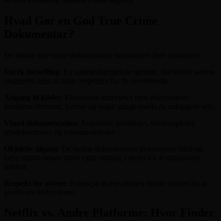
Hvad Gør en God True Crime
Dokumentar?
De bedste true crime dokumentarer kombinerer flere elementer:
Stærk fortælling
: En sammenhængende narrativ, der holder seeren
engageret uden at miste respekten for de involverede.
Adgang til kilder
: Eksklusive interviews med efterforskere,
familiemedlemmer, jurister og nogle gange endda de anklagede selv.
Visuel dokumentation
: Autentiske politifotos, telefonopkald,
retsdokumenter og rekonstruktioner.
Objektiv tilgang
: De bedste dokumentarer præsenterer fakta og
lader seeren danne deres egen mening i stedet for at manipulere
følelser.
Respekt for ofrene
: Fokus på at ære ofrenes minde i stedet for at
glorificere forbryderne.
Netflix vs. Andre Platforme: Hvor Finder