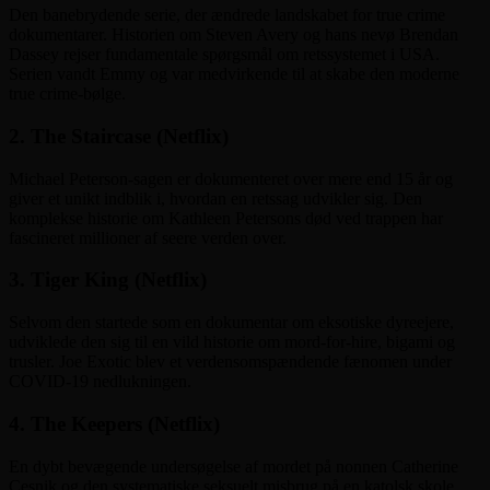
Den banebrydende serie, der ændrede landskabet for true crime
dokumentarer. Historien om Steven Avery og hans nevø Brendan
Dassey rejser fundamentale spørgsmål om retssystemet i USA.
Serien vandt Emmy og var medvirkende til at skabe den moderne
true crime-bølge.
2. The Staircase (Netflix)
Michael Peterson-sagen er dokumenteret over mere end 15 år og
giver et unikt indblik i, hvordan en retssag udvikler sig. Den
komplekse historie om Kathleen Petersons død ved trappen har
fascineret millioner af seere verden over.
3. Tiger King (Netflix)
Selvom den startede som en dokumentar om eksotiske dyreejere,
udviklede den sig til en vild historie om mord-for-hire, bigami og
trusler. Joe Exotic blev et verdensomspændende fænomen under
COVID-19 nedlukningen.
4. The Keepers (Netflix)
En dybt bevægende undersøgelse af mordet på nonnen Catherine
Cesnik og den systematiske seksuelt misbrug på en katolsk skole.