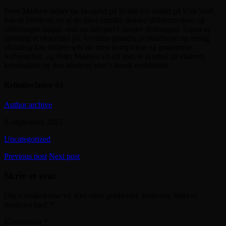
Peter Madsen sidder nu fængslet på livstid for drabet på Kim Wall;
han er forblevet en af de mest omtalte danske ubådsmordere og
ubådssagen indgår som en milepæl i danske drabssager. Sagen er
samtidig et eksempel på, hvordan grundig politiarbejde og retslig
afklaring kan afsløre selv de mest komplekse og grusomme
forbrydelser, og Peter Madsen vil stå som et symbol på ekstrem
kriminalitet og den hårdeste straf i dansk retshistorie.
Krimiforfatter #3
Author archive
9. september 2025
Uncategorized
Previous post
Next post
Skriv et svar
Din e-mailadresse vil ikke blive publiceret.
Krævede felter er
markeret med
*
Kommentar
*