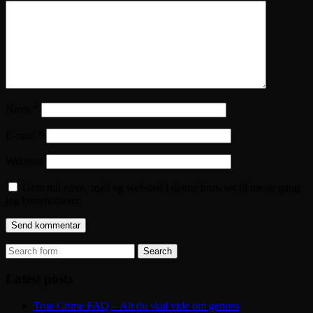
Navn
*
E-mail
*
Websted
Gem mit navn, mail og websted i denne browser til næste gang
jeg kommenterer.
Search
for:
Latest posts
True Crime FAQ – Alt du skal vide om genren