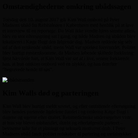
Omstændighederne omkring ubådssagen
Torsdag den 10. august 2017 gik Kim Wall ombord på Peter
Madsens ubåd fra Refshaleøen i København med henblik på at lave
et interview til en reportage. Da Wall ikke vendte hjem samme aften,
blev en stor eftersøgning sat i gang, og både Madsen og ubåden blev
lokaliseret i Køge Bugt den følgende dag. Madsen reddede sig selv
ud af den synkende ubåd, mens Wall var sporløst forsvundet. Politiet
blev hurtigt mistænksomme, da Madsen løbende skiftede forklaring:
først hævdede han, at Kim Wall var sat af i live, senere forklarede
han, at hun omkom ombord ved en ulykke, og han derefter
“begravede hende til søs”.
Kim Walls død og parteringen
Kim Wall blev hurtigt meldt savnet, og efter omfattende eftersøgning
blev hendes parterede ligdelene fundet i og omkring Køge Bugt i
dagene og ugerne efter drabet. Retsmedicinske undersøgelser viste,
at hun var blevet mishandlet, dræbt og efterfølgende parteret –
beviserne talte for et planlagt og seksuelt motiveret drab. I Peter
Madsens ubåd fandt politiet redskaber til partering og metalstykker