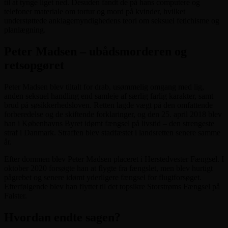
til at tynge liget ned. Desuden fandt de på hans computere og
telefoner materiale om tortur og mord på kvinder, hvilket
understøttede anklagemyndighedens teori om seksuel fetichisme og
planlægning.
Peter Madsen – ubådsmorderen og
retsopgøret
Peter Madsen blev tiltalt for drab, usømmelig omgang med lig,
anden seksuel handling end samleje af særlig farlig karakter, samt
brud på søsikkerhedsloven. Retten lagde vægt på den omfattende
forberedelse og de skiftende forklaringer, og den 25. april 2018 blev
han i Københavns Byret idømt fængsel på livstid – den strengeste
straf i Danmark. Straffen blev stadfæstet i landsretten senere samme
år.
Efter dommen blev Peter Madsen placeret i Herstedvester Fængsel. I
oktober 2020 forsøgte han at flygte fra fængslet, men blev hurtigt
pågrebet og senere idømt yderligere fængsel for flugtforsøget.
Efterfølgende blev han flyttet til det topsikre Storstrøms Fængsel på
Falster.
Hvordan endte sagen?