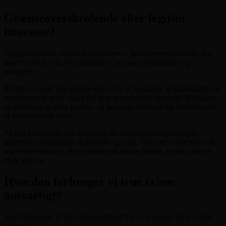
Grænseoverskridende eller legitim
interesse?
Spørgsmålet om, hvorvidt true crime er grænseoverskridende, har
ikke et enkelt svar. Det afhænger i høj grad af tilgangen og
hensigten.
På den ene side kan argumenteres for, at forståelse af kriminalitet og
retsprocessen er en vigtig del af et demokratisk samfund. Retssager
er offentlige af gode grunde, og borgeres interesse for retfærdighed
er fundamentalt sund.
På den anden side står respekten for ofrenes værdighed og de
pårørendes rettigheder til privatliv og sorg. Når true crime bliver til
ren underholdning, der profiterer på andres lidelse, krydser det en
etisk grænse.
Hvordan forbruger vi true crime
ansvarligt?
Som forbrugere af true crime-indhold har vi et ansvar for at vælge
bevidst: