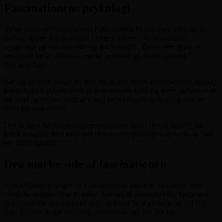
Fascinationens psykologi
Ifølge kriminalprofessor ved Københavns Universitet, Flemming
Balvig, ligger fascinationen i flere faktorer: “Vi er naturligt
nysgerrige på det ekstreme og det forbudte. True crime giver os
mulighed for at udforske mørke impulser på sikker afstand,”
forklarer han.
Særligt kvinder udgør en stor del af true crime-publikummet, hvilket
psykologer forklarer med, at kvinder ofte føler sig mere sårbare over
for vold og derfor søger at forstå forbrydernes tankegang som en
form for beskyttelse.
Der er også det spændingselement, som ligner det, vi kender fra
krimi-romaner, blot med den ekstra nervepirrende viden om, at “det
her skete faktisk”.
Den mørke side af fascinationen
Men kritikere påpeger de problematiske aspekter ved vores true
crime-besættelse. Når vi køber billetter til retssager eller binge-ser
dokumentarer om seriemordere, risikerer vi at glemme, at der bag
hver historie ligger virkelige mennesker, der har lidt tab.