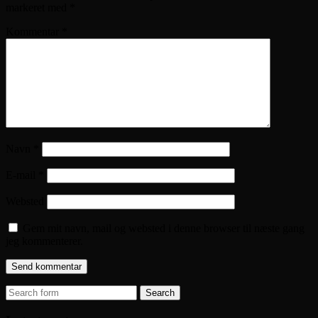
markeret med
*
Kommentar
*
Navn
*
E-mail
*
Websted
Gem mit navn, mail og websted i denne browser til næste gang
jeg kommenterer.
Search
for: