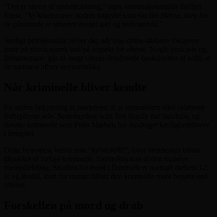
“Det er blevet til underholdning,” siger kriminaljournalist Steffen
Kretz. “Vi konsumerer andres tragedie som var det fiktion, men for
de pårørende er smerten meget reel og vedvarende.”
Særligt problematisk bliver det, når true crime-skabere fokuserer
mere på shock-værdi end på respekt for ofrene. Nogle podcasts og
dokumentarer går så langt i deres detaljerede beskrivelser af vold, at
de nærmest bliver voyeuristiske.
Når kriminelle bliver kendte
En anden bekymring er tendensen til at romantisere eller celebrere
forbryderne selv. Seriemordere som Ted Bundy har fanclubs, og
danske kriminelle som Peter Madsen har modtaget kærlighedsbreve
i fængslet.
Dette fænomen, kendt som “hybristofili”, hvor mennesker bliver
tiltrukket af farlige kriminelle, forstærkes kun af den massive
mediedækning. Straffen for mord i Danmark er normalt mellem 12
år og livstid, men for mange bliver den kriminelle mere berømt end
offeret.
Forskellen på mord og drab