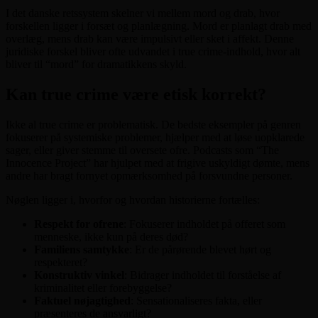
I det danske retssystem skelner vi mellem mord og drab, hvor
forskellen ligger i forsæt og planlægning. Mord er planlagt drab med
overlæg, mens drab kan være impulsivt eller sket i affekt. Denne
juridiske forskel bliver ofte udvandet i true crime-indhold, hvor alt
bliver til “mord” for dramatikkens skyld.
Kan true crime være etisk korrekt?
Ikke al true crime er problematisk. De bedste eksempler på genren
fokuserer på systemiske problemer, hjælper med at løse uopklarede
sager, eller giver stemme til oversete ofre. Podcasts som “The
Innocence Project” har hjulpet med at frigive uskyldigt dømte, mens
andre har bragt fornyet opmærksomhed på forsvundne personer.
Nøglen ligger i, hvorfor og hvordan historierne fortælles:
Respekt for ofrene
: Fokuserer indholdet på offeret som
menneske, ikke kun på deres død?
Familiens samtykke
: Er de pårørende blevet hørt og
respekteret?
Konstruktiv vinkel
: Bidrager indholdet til forståelse af
kriminalitet eller forebyggelse?
Faktuel nøjagtighed
: Sensationaliseres fakta, eller
præsenteres de ansvarligt?