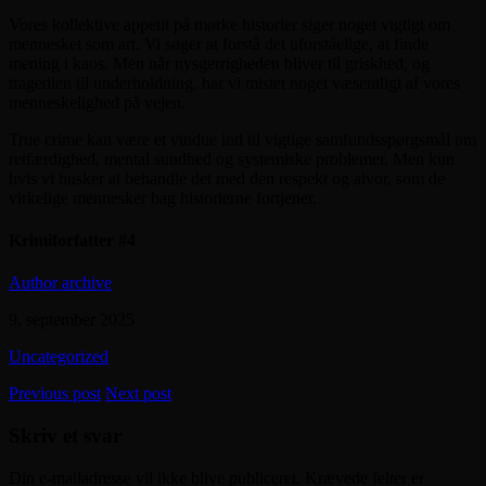
Vores kollektive appetit på mørke historier siger noget vigtigt om
mennesket som art. Vi søger at forstå det uforståelige, at finde
mening i kaos. Men når nysgerrigheden bliver til griskhed, og
tragedien til underholdning, har vi mistet noget væsentligt af vores
menneskelighed på vejen.
True crime kan være et vindue ind til vigtige samfundsspørgsmål om
retfærdighed, mental sundhed og systemiske problemer. Men kun
hvis vi husker at behandle det med den respekt og alvor, som de
virkelige mennesker bag historierne fortjener.
Krimiforfatter #4
Author archive
9. september 2025
Uncategorized
Previous post
Next post
Skriv et svar
Din e-mailadresse vil ikke blive publiceret.
Krævede felter er