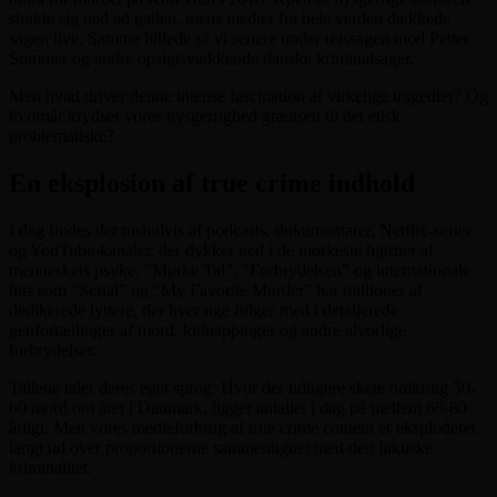
strakte sig ned ad gaden, mens medier fra hele verden dækkede
sagen live. Samme billede så vi senere under retssagen mod Petter
Sommer og andre opsigtsvækkende danske kriminalsager.
Men hvad driver denne intense fascination af virkelige tragedier? Og
hvornår krydser vores nysgerrighed grænsen til det etisk
problematiske?
En eksplosion af true crime indhold
I dag findes der tusindvis af podcasts, dokumentarer, Netflix-serier
og YouTube-kanaler, der dykker ned i de mørkeste hjørner af
menneskets psyke. “Mørke Tal”, “Forbrydelsen” og internationale
hits som “Serial” og “My Favorite Murder” har millioner af
dedikerede lyttere, der hver uge følger med i detaljerede
genfortællinger af mord, kidnappinger og andre alvorlige
forbrydelser.
Tallene taler deres eget sprog: Hvor der tidligere skete omkring 50-
60 mord om året i Danmark, ligger antallet i dag på mellem 60-80
årligt. Men vores medieforbrug af true crime content er eksploderet
langt ud over proportionerne sammenlignet med den faktiske
kriminalitet.