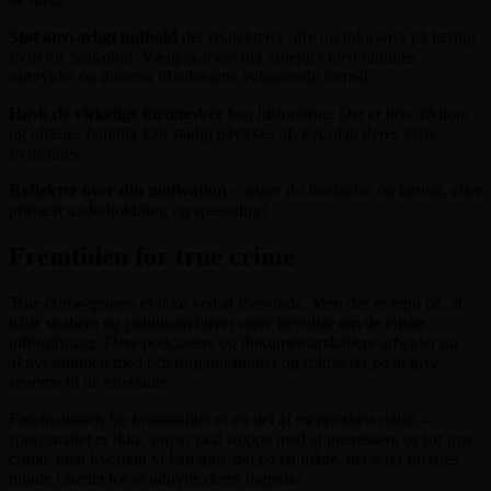
Støt ansvarligt indhold
der respekterer ofre og fokuserer på læring
frem for sensation. Vælg skabere der arbejder med families
samtykke og donerer til relevante velgørende formål.
Husk de virkelige mennesker
bag historierne. Det er ikke fiktion,
og ofrenes familier kan stadig påvirkes af, hvordan deres kære
fremstilles.
Reflekter over din motivation
– søger du forståelse og læring, eller
primært underholdning og spænding?
Fremtiden for true crime
True crime-genren er ikke ved at forsvinde. Men der er tegn på, at
både skabere og publikum bliver mere bevidste om de etiske
udfordringer. Flere podcasters og dokumentarskabere arbejder nu
aktivt sammen med offerorganisationer og fokuserer på at give
stemme til de efterladte.
Fascinationen for kriminalitet er en del af menneskets natur –
spørgsmålet er ikke, om vi skal stoppe med at interessere os for true
crime, men hvordan vi kan gøre det på en måde, der ærer ofrenes
minde i stedet for at udnytte deres tragedie.