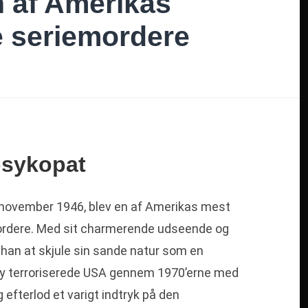
 af Amerikas
 seriemordere
psykopat
 november 1946, blev en af Amerikas mest
rdere. Med sit charmerende udseende og
han at skjule sin sande natur som en
dy terroriserede USA gennem 1970’erne med
 efterlod et varigt indtryk på den