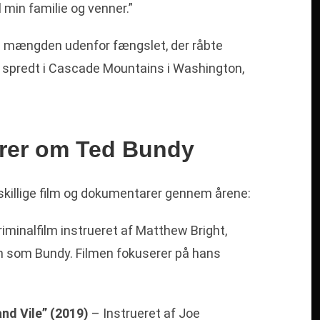
l min familie og venner.”
a mængden udenfor fængslet, der råbte
v spredt i Cascade Mountains i Washington,
rer om Ted Bundy
dskillige film og dokumentarer gennem årene:
riminalfilm instrueret af Matthew Bright,
en som Bundy. Filmen fokuserer på hans
nd Vile” (2019)
– Instrueret af Joe