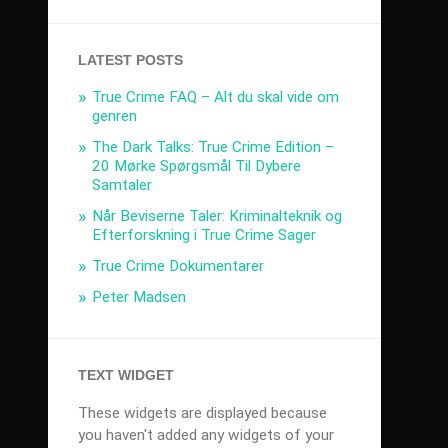
LATEST POSTS
True Crime FAQ – Alt du skal vide om
genren
The Dark Talks: True Crime Edition –
20 Mørke Spørgsmål Til Dybere
Samtaler
Når Beviserne Taler: Kriminalteknik og
Efterforskning i True Crime Sager
True Crime Dokumentarer
Peter Madsen
TEXT WIDGET
These widgets are displayed because
you haven't added any widgets of your