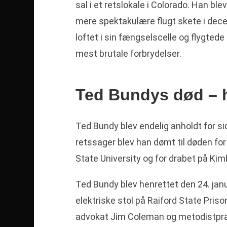
sal i et retslokale i Colorado. Han b
mere spektakulære flugt skete i dec
loftet i sin fængselscelle og flygtede 
mest brutale forbrydelser.
Ted Bundys død – h
Ted Bundy blev endelig anholdt for sids
retssager blev han dømt til døden f
State University og for drabet på Kim
Ted Bundy blev henrettet den 24. ja
elektriske stol på Raiford State Priso
advokat Jim Coleman og metodistpræs