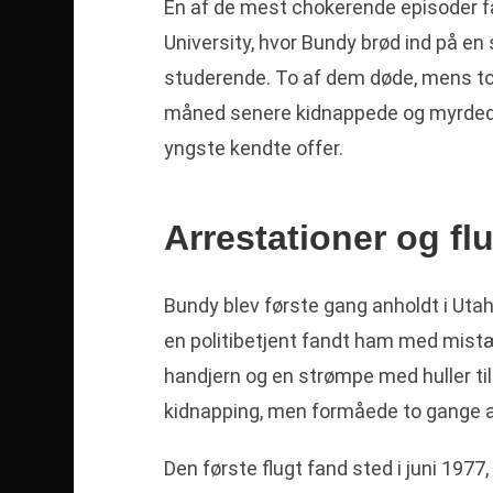
En af de mest chokerende episoder fa
University, hvor Bundy brød ind på en 
studerende. To af dem døde, mens to 
måned senere kidnappede og myrdede
yngste kendte offer.
Arrestationer og fl
Bundy blev første gang anholdt i Utah
en politibetjent fandt ham med mistæ
handjern og en strømpe med huller til
kidnapping, men formåede to gange at 
Den første flugt fand sted i juni 1977