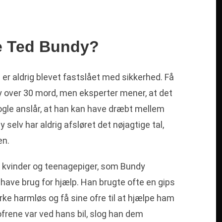
e Ted Bundy?
er aldrig blevet fastslået med sikkerhed. Få
dy over 30 mord, men eksperter mener, at det
ogle anslår, at han kan have dræbt mellem
 selv har aldrig afsløret det nøjagtige tal,
en.
 kvinder og teenagepiger, som Bundy
t have brug for hjælp. Han brugte ofte en gips
irke harmløs og få sine ofre til at hjælpe ham
 ofrene var ved hans bil, slog han dem