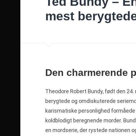
Ted Bundy – En
mest berygtede
Den charmerende 
Theodore Robert Bundy, født den 24.
berygtede og omdiskuterede seriemo
karismatiske personlighed formåede 
koldblodigt beregnende morder. Bun
en mordserie, der rystede nationen og