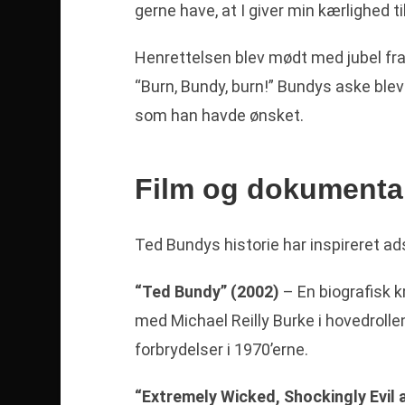
gerne have, at I giver min kærlighed ti
Henrettelsen blev mødt med jubel fr
“Burn, Bundy, burn!” Bundys aske ble
som han havde ønsket.
Film og dokumenta
Ted Bundys historie har inspireret a
“Ted Bundy” (2002)
– En biografisk k
med Michael Reilly Burke i hovedroll
forbrydelser i 1970’erne.
“Extremely Wicked, Shockingly Evil a