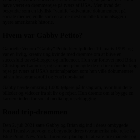
have været en drømmerejse på tværs af USA. Men hvad der
begyndte som en idyllisk “vanlife”-adventure dokumenteret på
sociale medier, endte som en af de mest omtalte kriminalsager i
nyere amerikansk historie.
Hvem var Gabby Petito?
Gabrielle Venora “Gabby” Petito blev født den 19. marts 1999, og
var en livlig, kreativ ung kvinde med drømme om at blive en
succesfuld travel-blogger og influencer. Hun var forlovet med Brian
Christopher Laundrie, og sammen planlagde de en fire måneder lang
rejse på tværs af USA’s nationalparker, som hun ville dokumentere
på sin Instagram-profil og YouTube-kanal.
Gabby havde omkring 1.000 følgere på Instagram, hvor hun delte
billeder og videoer fra sit liv og rejser. Hun drømte om at bygge en
karriere inden for social media og rejseblogging.
Road trip-drømmen
Den 2. juli 2021 satte Gabby og Brian sig ind i deres ombygede
Ford Transit-varevogn og begyndte deres tværamerikanske rejse fra
Blue Point, New York. Turen var planlagt til at vare fire måneder og