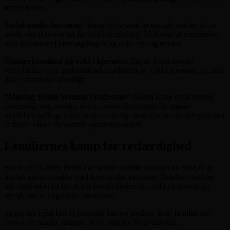
forbrydelsen:
Social media-fænomen
: Sagen blev viral på sociale medier på en
måde, der ikke var set før i en kriminalsag. Millioner af mennesker
blev involveret i eftersøgningen og delte tips og teorier.
Opmærksomhed på vold i hjemmet
: Sagen fremhævede
vigtigheden af at genkende advarselstegn på vold i hjemmet og tager
disse situationer alvorligt.
“Missing White Woman Syndrome”
: Sagen rejste også vigtige
spørgsmål om, hvorfor nogle forsvindingssager får massiv
mediebehandling, mens andre – særligt dem, der involverer personer
af farve – ikke får samme opmærksomhed.
Familiernes kamp for retfærdighed
For at ære Gabby Petito har hendes familie lanceret en fond til at
hjælpe andre familier med forsvundne personer. Hendes forældre
har også arbejdet for at øge bevidstheden om vold i hjemmet og
hjælpe andre i lignende situationer.
Sagen har også ført til juridiske kampe mellem de to familier om
ansvar og skader relateret til de tragiske begivenheder.