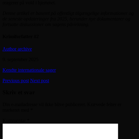
reagerer på vold i hjemmet.
Denne artikel er baseret på offentligt tilgængelige informationer og
de seneste opdateringer fra 2025, herunder nye dokumentarer og
fortsatte diskussioner om sagens påvirkning.
Krimiforfatter #2
Author archive
9. september 2025
Kendte internationale sager
Previous post
Next post
Skriv et svar
Din e-mailadresse vil ikke blive publiceret.
Krævede felter er
markeret med
*
Kommentar
*