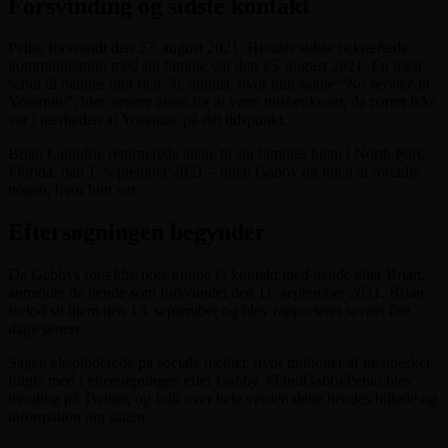
Forsvinding og sidste kontakt
Petito forsvandt den 27. august 2021. Hendes sidste bekræftede
kommunikation med sin familie var den 25. august 2021. En tekst
sendt til hendes mor den 30. august, hvor hun sagde “No service in
Yosemite”, blev senere anset for at være mistænksom, da parret ikke
var i nærheden af Yosemite på det tidspunkt.
Brian Laundrie returnerede alene til sin families hjem i North Port,
Florida, den 1. september 2021 – uden Gabby og uden at fortælle
nogen, hvor hun var.
Eftersøgningen begynder
Da Gabbys forældre ikke kunne få kontakt med hende eller Brian,
anmeldte de hende som forsvundet den 11. september 2021. Brian
forlod sit hjem den 13. september og blev rapporteret savnet fire
dage senere.
Sagen eksploderede på sociale medier, hvor millioner af mennesker
fulgte med i eftersøgningen efter Gabby. #FindGabbyPetito blev
trending på Twitter, og folk over hele verden delte hendes billede og
information om sagen.