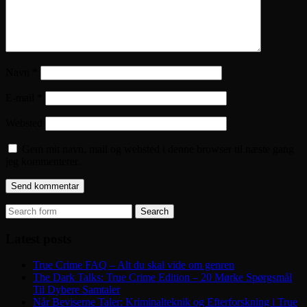
Navn
*
E-mail
*
Websted
Gem mit navn, mail og websted i denne browser til næste gang
jeg kommenterer.
Search
for:
Latest posts
True Crime FAQ – Alt du skal vide om genren
The Dark Talks: True Crime Edition – 20 Mørke Spørgsmål
Til Dybere Samtaler
Når Beviserne Taler: Kriminalteknik og Efterforskning i True