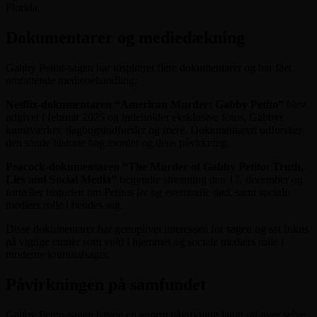
Florida.
Dokumentarer og mediedækning
Gabby Petito-sagen har inspireret flere dokumentarer og har fået
omfattende mediebehandling:
Netflix-dokumentaren “American Murder: Gabby Petito”
blev
udgivet i februar 2025 og indeholder eksklusive fotos, Gabbys
kunstværker, dagbogsindførsler og mere. Dokumentaren udforsker
den sande historie bag mordet og dens påvirkning.
Peacock-dokumentaren “The Murder of Gabby Petito: Truth,
Lies and Social Media”
begyndte streaming den 17. december og
fortæller historien om Petitos liv og eventuelle død, samt sociale
mediers rolle i hendes sag.
Disse dokumentarer har genoplivet interessen for sagen og sat fokus
på vigtige emner som vold i hjemmet og sociale mediers rolle i
moderne kriminalsager.
Påvirkningen på samfundet
Gabby Petito-sagen havde en enorm påvirkning langt ud over selve