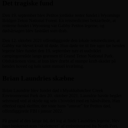
Det tragiske fund
Den 19. september blev Petitos jordiske rester fundet i Wyomings
Bridger-Teton National Forest. En retsmediciner bekræftede, at
resterne fundet i Wyoming var Gabby Petitos legeme, og
dødsårsagen blev fastslået som drab.
Den 12. oktober 2021 offentliggjorde den lokale retsmediciner, at
Gabby var blevet kvalt til døde. Hun døde tre til fire uger før hendes
legeme blev fundet den 19. september nær et uudviklet
campingområde langs grænsen til Grand Teton National Park.
Obduktionen viste, at hun blev dræbt af stumpe kraft-skader på
hendes hoved og hals samt manuel kvælning.
Brian Laundries skæbne
Brian Laundrie blev fundet død i Myakkahatchee Creek
Environmental Park den 20. oktober 2021. Laundrie havde begået
selvmord ved at skyde sig selv i hovedet med en håndvåben. Han
efterlod også skrifter, der viste hans “ansvar” for Petitos død,
offentliggjorde FBI i januar 2022.
På grund af den lange tid, det tog at finde Laundries legeme, blev
liget beskrevet som “skeletteret” af embedsmænd fra North Port,