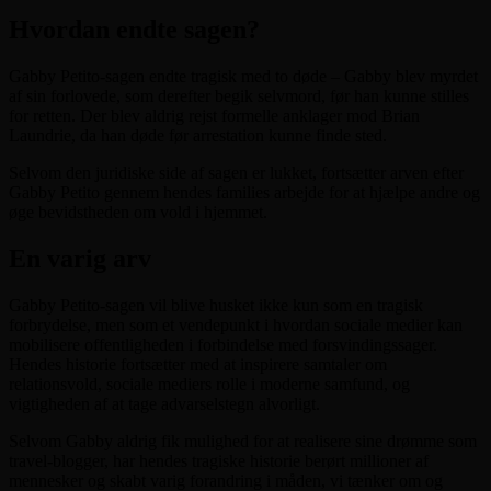
Hvordan endte sagen?
Gabby Petito-sagen endte tragisk med to døde – Gabby blev myrdet
af sin forlovede, som derefter begik selvmord, før han kunne stilles
for retten. Der blev aldrig rejst formelle anklager mod Brian
Laundrie, da han døde før arrestation kunne finde sted.
Selvom den juridiske side af sagen er lukket, fortsætter arven efter
Gabby Petito gennem hendes families arbejde for at hjælpe andre og
øge bevidstheden om vold i hjemmet.
En varig arv
Gabby Petito-sagen vil blive husket ikke kun som en tragisk
forbrydelse, men som et vendepunkt i hvordan sociale medier kan
mobilisere offentligheden i forbindelse med forsvindingssager.
Hendes historie fortsætter med at inspirere samtaler om
relationsvold, sociale mediers rolle i moderne samfund, og
vigtigheden af at tage advarselstegn alvorligt.
Selvom Gabby aldrig fik mulighed for at realisere sine drømme som
travel-blogger, har hendes tragiske historie berørt millioner af
mennesker og skabt varig forandring i måden, vi tænker om og