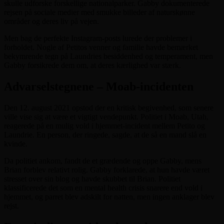
skulle udforske forskellige nationalparker. Gabby dokumenterede
rejsen på sociale medier med smukke billeder af naturskønne
områder og deres liv på vejen.
Men bag de perfekte Instagram-posts lurede der problemer i
forholdet. Nogle af Petitos venner og familie havde bemærket
bekymrende tegn på Laundries besiddenhed og temperament, men
Gabby forsikrede dem om, at deres kærlighed var stærk.
Advarselstegnene – Moab-incidenten
Den 12. august 2021 opstod der en kritisk begivenhed, som senere
ville vise sig at være et vigtigt vendepunkt. Politiet i Moab, Utah,
reagerede på en mulig vold i hjemmet-incident mellem Petito og
Laundrie. En person, der ringede, sagde, at de så en mand slå en
kvinde.
Da politiet ankom, fandt de et grædende og oppe Gabby, mens
Brian forblev relativt rolig. Gabby forklarede, at hun havde været
stresset over sin blog og havde skubbet til Brian. Politiet
klassificerede det som en mental health crisis snarere end vold i
hjemmet, og parret blev adskilt for natten, men ingen anklager blev
rejst.