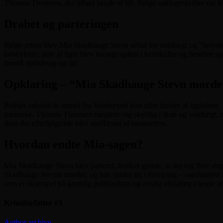
Thomas Thomsen, der tilbød hende et lift. Ifølge anklageskriftet var 
Drabet og parteringen
Ifølge retten blev Mia Skadhauge Stevn udsat for voldtægt og “betydel
hobbykniv; dele af liget blev forsøgt opløst i kemikalier og herefter 
fastslå dødsårsag og tid.
Opklaring – “Mia Skadhauge Stevn mord
Politiet anholdt to mænd fra Vendsyssel kort efter fundet af ligdele
mistanke. Thomas Thomsen nægtede sig skyldig i drab og voldtægt, m
dom der efterfølgende blev stadfæstet af landsretten.
Hvordan endte Mia-sagen?
Mia Skadhauge Stevn blev parteret, hvilket gjorde, at det tog flere 
Skadhauge Stevns morder, og han sidder nu i forvaring – samfundets 
som et eksempel på grundig politiindsats og retslig afklaring i nogle 
Krimiforfatter #3
Author archive