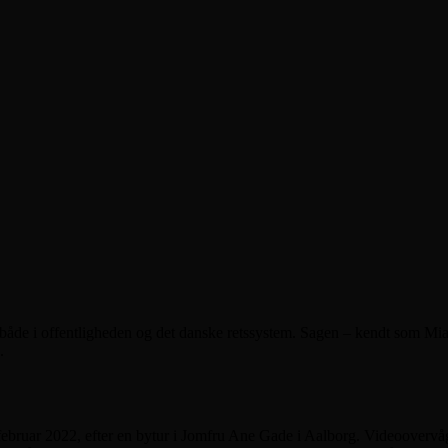
de i offentligheden og det danske retssystem. Sagen – kendt som Mia-s
.
bruar 2022, efter en bytur i Jomfru Ane Gade i Aalborg. Videoovervågni