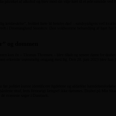
Mia påvirket af alkohol og blev mod sin vilje kørt til et øde område v
ig lemlæstelse”, hvilket førte til hendes død – sandsynligvis ved kvæln
spredt i Dronninglund Storskov. Den voldsomme behandling af liget har b
er” og dommen
ne, men kun én – Thomas Thomsen – blev tiltalt og senere dømt for drabe
en erkendte usømmelig omgang med lig. Den 28. juni 2023 blev han fun
dage før politiet kunne identificere ligdelene og afdække hændelsesfor
hårdeste straf, hvis livsvarigt fængsel ikke dømmes. Drabet på Mia Sk
af de sværeste sager i Danmark.