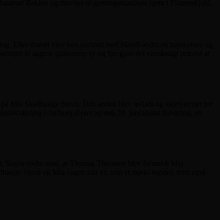
ed Hammer Bakker og derefter til gerningsmandens hjem i Flauenskjold.
ing. Efter drabet blev hun parteret med blandt andet en bajonetsav og
idraget til sagens grusomme ry og har gjort det vanskeligt præcist at
t på Mia Skadhauge Stevn. Den anden blev løsladt og siden renset for
det skyldig i Aalborg Byret og den 29. juni idømt forvaring, en
løbet. Sagen endte med, at Thomas Thomsen blev formeldt Mia
adhauge Stevn og Mia-sagen står nu som et mørkt kapitel, men også