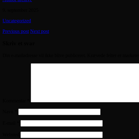
9. september 2025
Uncategorized
Previous post
Next post
Skriv et svar
Din e-mailadresse vil ikke blive publiceret.
Krævede felter er marker
Kommentar
*
Navn
*
E-mail
*
Websted